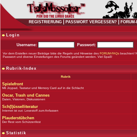
|
|
REGISTRIERUNG
PASSWORT VERGESSEN?
FORUM-
Login
Username:
Passwort:
Vor dem Erstellen neuer Beiträge bitte die Regeln und Hinweise des
FORUM-FAQs
beachten! 
Passwort und diverse Einstellungen des Forums geändert werden. Viel Spaß!
Rubrik-Index
Rubrik
Spielefront
Mit Joypad, Tastatur und Memory Card auf in die Schlacht
Oscar, Trash und Cannes
Daten, Visionen, Diskussionen
Sch(l)üsselliteratur
Internet ist out: Lesestoff zum Anfassen
Plauderstübchen
Der Rest vom Schützenfest
Statistik