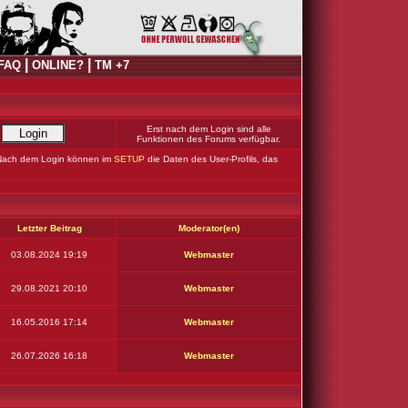
|
|
FAQ
ONLINE?
TM +7
Erst nach dem Login sind alle
Funktionen des Forums verfügbar.
Nach dem Login können im
SETUP
die Daten des User-Profils, das
Letzter Beitrag
Moderator(en)
03.08.2024 19:19
Webmaster
29.08.2021 20:10
Webmaster
16.05.2016 17:14
Webmaster
26.07.2026 16:18
Webmaster