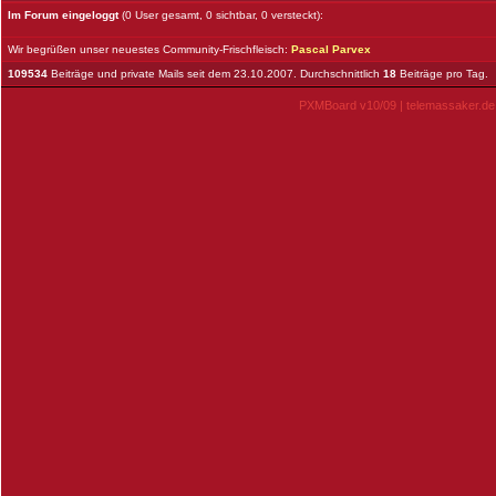
Im Forum eingeloggt
(0 User gesamt, 0 sichtbar, 0 versteckt):
Wir begrüßen unser neuestes Community-Frischfleisch:
Pascal Parvex
109534
Beiträge und private Mails seit dem 23.10.2007. Durchschnittlich
18
Beiträge pro Tag.
PXMBoard v10/09
|
telemassaker.de